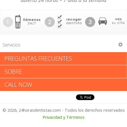
abierto 24 horas – 7 días a la semana
Servicios
PREGUNTAS FRECUENTES
Jon B Mc Lain Pc
SOBRE
Jon B Mc Lain Pc: Califica tu
CALL NOW
Experiencia
© 2026, 24horasdentistas.com - Todos los derechos reservados
1 – No Feliz
Privacidad y Términos