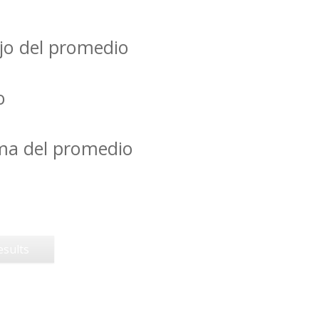
jo del promedio
o
ima del promedio