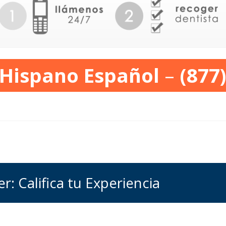
 Hispano Español
–
(877
r: Califica tu Experiencia