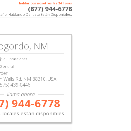
hablar con nosotros las 24 horas
(877) 944-6778
añol Hablando Dentista Están Disponibles.
ogordo, NM
17
Puntuaciones
 General
yder
n Wells Rd
,
NM
88310,
USA
(575) 439-0446
llama ahora
7) 944-6778
s locales están disponibles