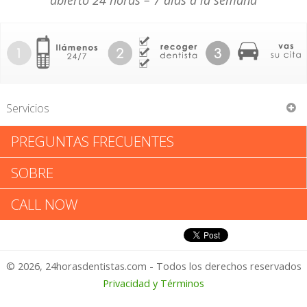
abierto 24 horas – 7 días a la semana
Servicios
PREGUNTAS FRECUENTES
Julie Hong
SOBRE
Julie Hong: Califica tu
CALL NOW
Experiencia
© 2026, 24horasdentistas.com - Todos los derechos reservados
1 – No Feliz
Privacidad y Términos