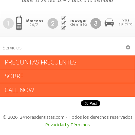
abierto 24 horas – 7 días a la semana
Servicios
PREGUNTAS FRECUENTES
Katherine G Collier & Assoc
SOBRE
Katherine G Collier & Assoc:
CALL NOW
Califica tu Experiencia
© 2026, 24horasdentistas.com - Todos los derechos reservados
1 – No Feliz
Privacidad y Términos