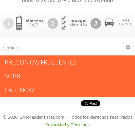
abierto 24 horas – 7 días a la semana
Servicios
PREGUNTAS FRECUENTES
Kim M Danielson
SOBRE
Kim M Danielson: Califica tu
CALL NOW
Experiencia
© 2026, 24horasdentistas.com - Todos los derechos reservados
1 – No Feliz
Privacidad y Términos