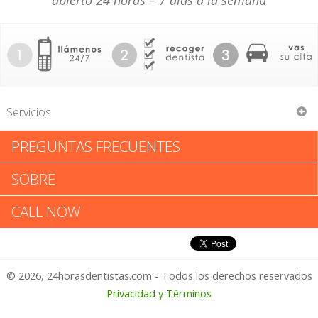
abierto 24 horas – 7 días a la semana
Servicios
PREGUNTAS FRECUENTES
Kurt H Dorer
SOBRE
Kurt H Dorer: Califica tu
CALL NOW
Experiencia
© 2026, 24horasdentistas.com - Todos los derechos reservados
1 – No Feliz
Privacidad y Términos