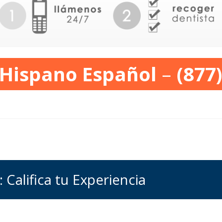
 Hispano Español
–
(877
 Califica tu Experiencia