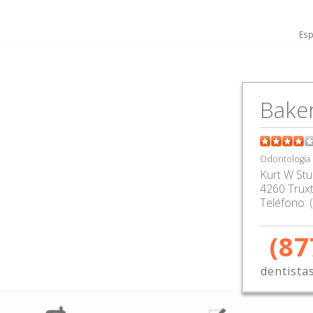
Esp
Baker
Odontología
Kurt W Stu
4260 Trux
Teléfono:
(87
dentista