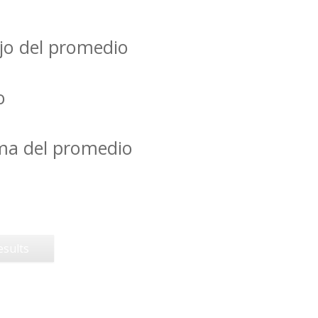
jo del promedio
o
ima del promedio