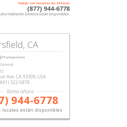
hablar con nosotros las 24 horas
(877) 944-6778
añol Hablando Dentista Están Disponibles.
sfield, CA
9
Puntuaciones
 General
rz
tun Ave
,
CA
93309,
USA
(661) 322-5878
llama ahora
7) 944-6778
s locales están disponibles