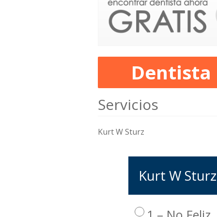
Dentista
Servicios
Kurt W Sturz
Kurt W Sturz:
1 – No Feliz