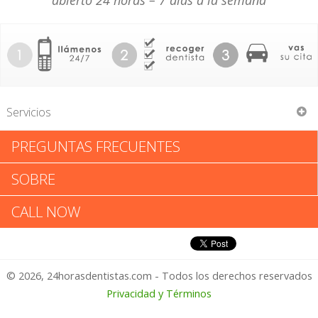
abierto 24 horas – 7 días a la semana
Servicios
PREGUNTAS FRECUENTES
Kutsch & Renyer
SOBRE
Kutsch & Renyer: Califica tu
CALL NOW
Experiencia
© 2026, 24horasdentistas.com - Todos los derechos reservados
1 – No Feliz
Privacidad y Términos