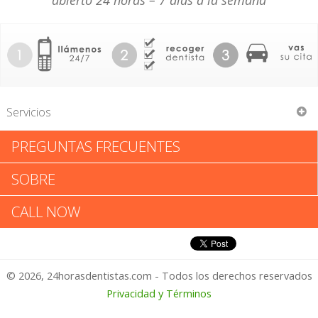
abierto 24 horas – 7 días a la semana
Servicios
PREGUNTAS FRECUENTES
Lance A Branton
SOBRE
Lance A Branton: Califica tu
CALL NOW
Experiencia
© 2026, 24horasdentistas.com - Todos los derechos reservados
1 – No Feliz
Privacidad y Términos