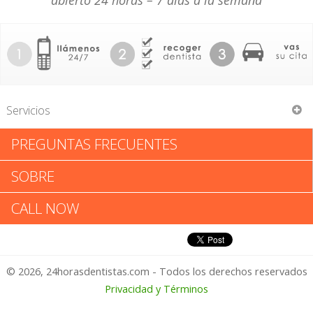
abierto 24 horas – 7 días a la semana
Servicios
PREGUNTAS FRECUENTES
Larry D Lawson
SOBRE
Larry D Lawson: Califica tu
CALL NOW
Experiencia
© 2026, 24horasdentistas.com - Todos los derechos reservados
1 – No Feliz
Privacidad y Términos