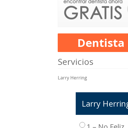
Dentista
Servicios
Larry Herring
Larry Herring
1 – No Feliz