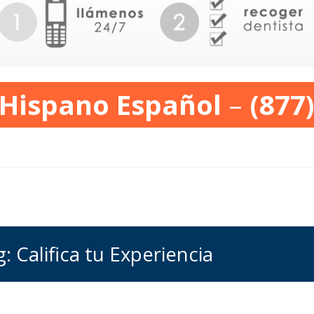
 Hispano Español
–
(877
: Califica tu Experiencia