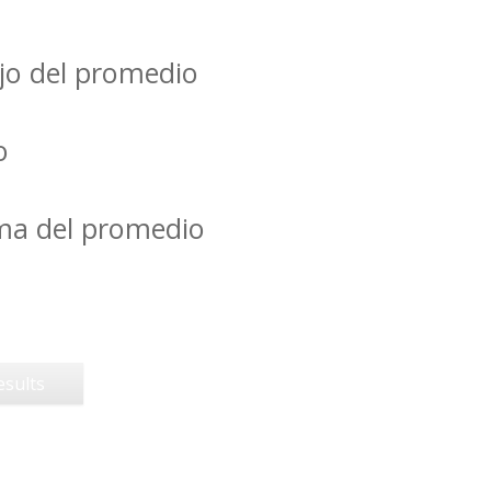
jo del promedio
o
ima del promedio