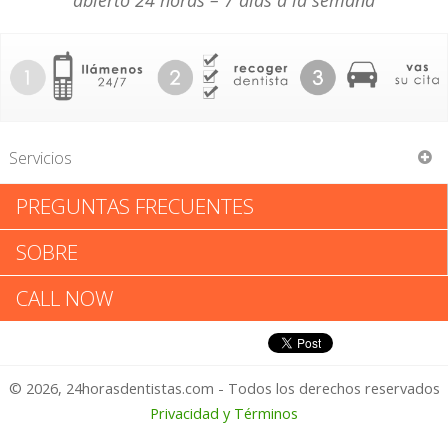
abierto 24 horas – 7 días a la semana
Servicios
PREGUNTAS FRECUENTES
Leland Aiken
SOBRE
Leland Aiken: Califica tu
CALL NOW
Experiencia
© 2026, 24horasdentistas.com - Todos los derechos reservados
1 – No Feliz
Privacidad y Términos