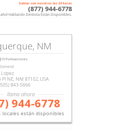
hablar con nosotros las 24 horas
(877) 944-6778
añol Hablando Dentista Están Disponibles.
querque, NM
10
Puntuaciones
 General
 Lopez
o Pl NE
,
NM
87102,
USA
(505) 843-5666
llama ahora
7) 944-6778
s locales están disponibles