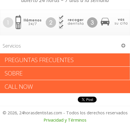
abierto 24 horas – 7 días a la semana
Servicios
PREGUNTAS FRECUENTES
Lien Kim Quach
SOBRE
Lien Kim Quach: Califica tu
CALL NOW
Experiencia
© 2026, 24horasdentistas.com - Todos los derechos reservados
1 – No Feliz
Privacidad y Términos