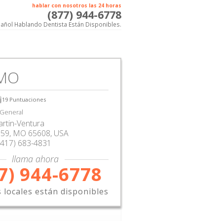
hablar con nosotros las 24 horas
(877) 944-6778
añol Hablando Dentista Están Disponibles.
 MO
19
Puntuaciones
 General
Martin-Ventura
359
,
MO
65608,
USA
(417) 683-4831
llama ahora
7) 944-6778
s locales están disponibles