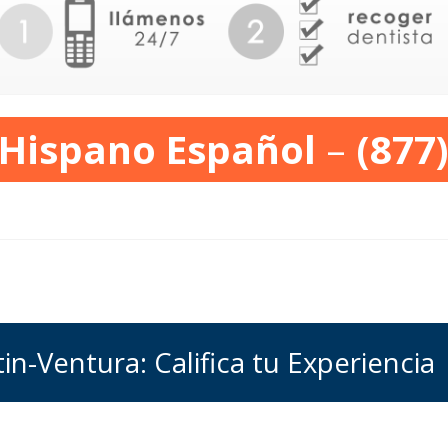
 Hispano Español
–
(877
tin-Ventura: Califica tu Experiencia