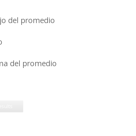
jo del promedio
o
ima del promedio