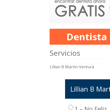
Dentista
Servicios
Lillian B Martin-Ventura
Lillian B Mar
1 – No Feliz