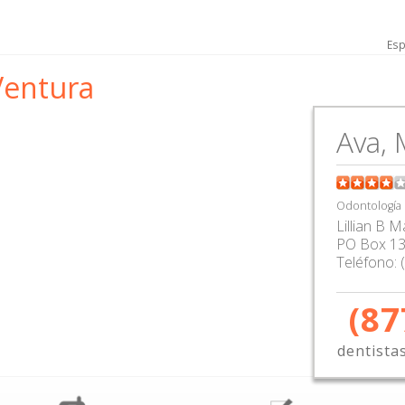
Esp
-Ventura
Ava,
Odontología
Lillian B 
PO Box 1
Teléfono:
(87
dentista