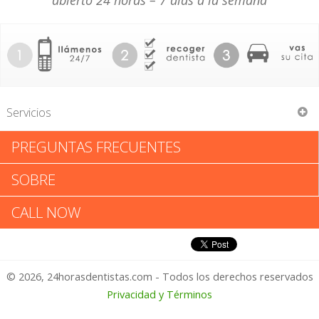
abierto 24 horas – 7 días a la semana
Servicios
PREGUNTAS FRECUENTES
LinS Dental Clinic Inc
SOBRE
LinS Dental Clinic Inc: Califica tu
CALL NOW
Experiencia
© 2026, 24horasdentistas.com - Todos los derechos reservados
1 – No Feliz
Privacidad y Términos