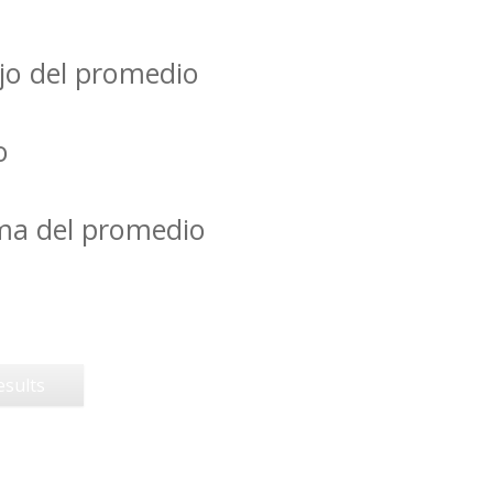
jo del promedio
o
ima del promedio