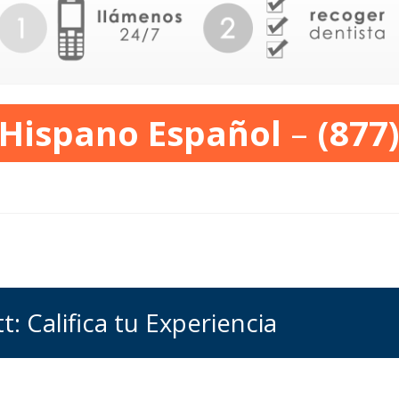
 Hispano Español
–
(877
t: Califica tu Experiencia