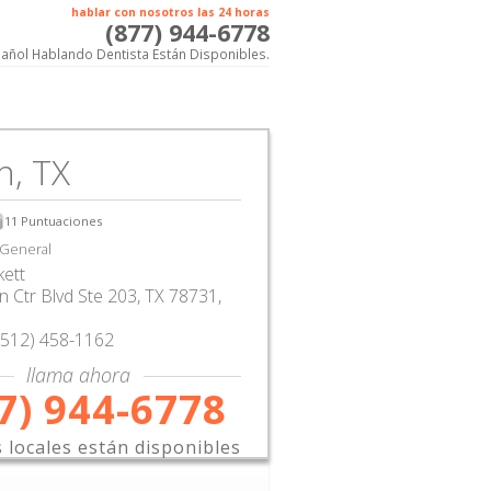
hablar con nosotros las 24 horas
(877) 944-6778
añol Hablando Dentista Están Disponibles.
n, TX
11
Puntuaciones
 General
kett
n Ctr Blvd Ste 203
,
TX
78731,
(512) 458-1162
llama ahora
7) 944-6778
s locales están disponibles