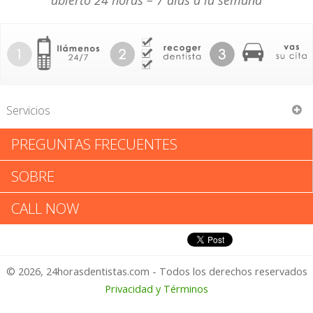
abierto 24 horas – 7 días a la semana
Servicios
PREGUNTAS FRECUENTES
Lynne M Ryan
SOBRE
Lynne M Ryan: Califica tu
CALL NOW
Experiencia
© 2026, 24horasdentistas.com - Todos los derechos reservados
1 – No Feliz
Privacidad y Términos