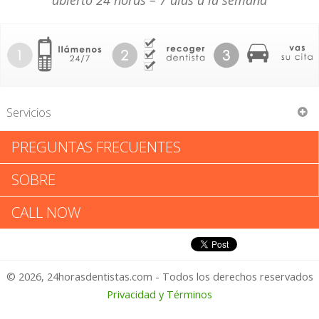
abierto 24 horas – 7 días a la semana
Servicios
PREGUNTAS FRECUENTES
Marina L Pampalone
SOBRE
Marina L Pampalone: Califica
CALL NOW
tu Experiencia
© 2026, 24horasdentistas.com - Todos los derechos reservados
1 – No Feliz
Privacidad y Términos