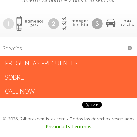
abierto 24 horas – 7 días a la semana
Servicios
PREGUNTAS FRECUENTES
Marius A Evans
SOBRE
Marius A Evans: Califica tu
CALL NOW
Experiencia
© 2026, 24horasdentistas.com - Todos los derechos reservados
1 – No Feliz
Privacidad y Términos