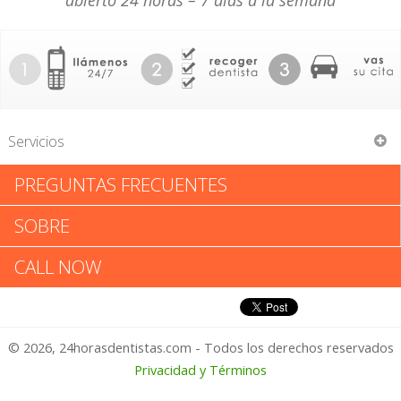
abierto 24 horas – 7 días a la semana
Servicios
PREGUNTAS FRECUENTES
Mark M Stevens
SOBRE
Mark M Stevens: Califica tu
CALL NOW
Experiencia
© 2026, 24horasdentistas.com - Todos los derechos reservados
1 – No Feliz
Privacidad y Términos