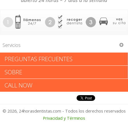
abierto 24 horas – 7 días a la semana
Servicios
PREGUNTAS FRECUENTES
Mark Weissler DMD
SOBRE
Mark Weissler DMD: Califica tu
CALL NOW
Experiencia
© 2026, 24horasdentistas.com - Todos los derechos reservados
1 – No Feliz
Privacidad y Términos