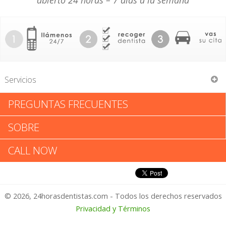
abierto 24 horas – 7 días a la semana
Servicios
PREGUNTAS FRECUENTES
Martin C Singer
SOBRE
Martin C Singer: Califica tu
CALL NOW
Experiencia
© 2026, 24horasdentistas.com - Todos los derechos reservados
1 – No Feliz
Privacidad y Términos