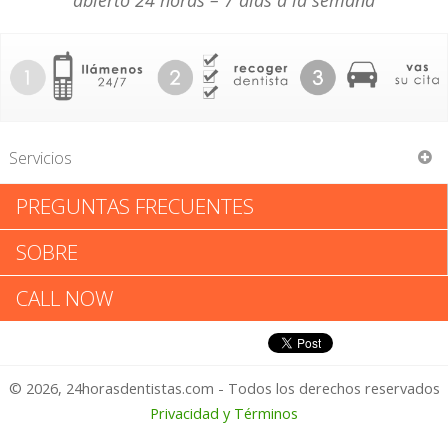
abierto 24 horas – 7 días a la semana
Servicios
PREGUNTAS FRECUENTES
Marusia Eva Kushnir DMD
SOBRE
Marusia Eva Kushnir DMD:
CALL NOW
Califica tu Experiencia
© 2026, 24horasdentistas.com - Todos los derechos reservados
1 – No Feliz
Privacidad y Términos