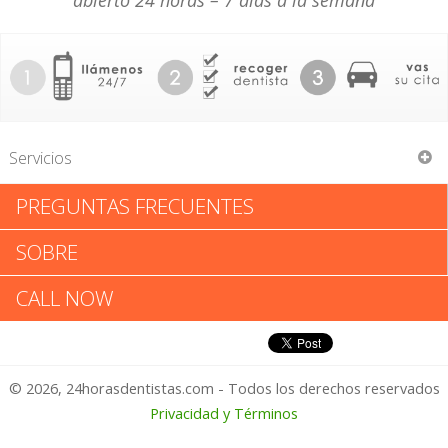
abierto 24 horas – 7 días a la semana
Servicios
PREGUNTAS FRECUENTES
Marvin J Nathanson
SOBRE
Marvin J Nathanson: Califica tu
CALL NOW
Experiencia
© 2026, 24horasdentistas.com - Todos los derechos reservados
1 – No Feliz
Privacidad y Términos