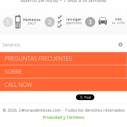
abierto 24 horas – 7 días a la semana
Servicios
PREGUNTAS FRECUENTES
Marvin Lee Blaugrund
SOBRE
Marvin Lee Blaugrund: Califica
CALL NOW
tu Experiencia
© 2026, 24horasdentistas.com - Todos los derechos reservados
1 – No Feliz
Privacidad y Términos