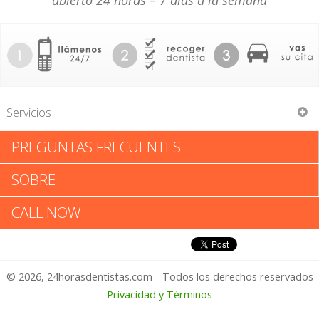
abierto 24 horas – 7 días a la semana
Servicios
PREGUNTAS FRECUENTES
Michael E Muha
SOBRE
Michael E Muha: Califica tu
CALL NOW
Experiencia
© 2026, 24horasdentistas.com - Todos los derechos reservados
1 – No Feliz
Privacidad y Términos