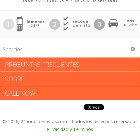
abierto 24 horas – 7 días a la semana
Servicios
PREGUNTAS FRECUENTES
Michael Griffin
SOBRE
Michael Griffin: Califica tu
CALL NOW
Experiencia
© 2026, 24horasdentistas.com - Todos los derechos reservados
1 – No Feliz
Privacidad y Términos