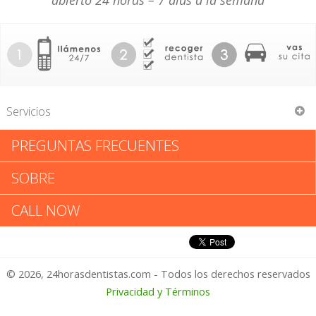
abierto 24 horas – 7 días a la semana
Servicios
PREGUNTAS FRECUENTES
Michael I Kramer DMD
SOBRE
Michael I Kramer DMD: Califica
CALL NOW
tu Experiencia
© 2026, 24horasdentistas.com - Todos los derechos reservados
1 – No Feliz
Privacidad y Términos