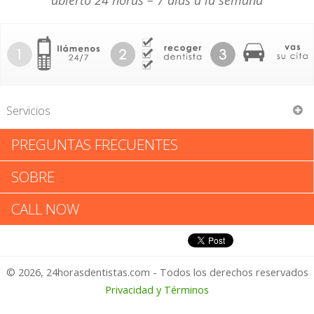
abierto 24 horas – 7 días a la semana
Servicios
PREGUNTAS FRECUENTES
Michael P Frith
SOBRE
Michael P Frith: Califica tu
CALL NOW
Experiencia
© 2026, 24horasdentistas.com - Todos los derechos reservados
1 – No Feliz
Privacidad y Términos