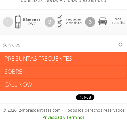
abierto 24 horas – 7 días a la semana
Servicios
PREGUNTAS FRECUENTES
Micheal B Rimmer DMD
SOBRE
Micheal B Rimmer DMD:
CALL NOW
Califica tu Experiencia
© 2026, 24horasdentistas.com - Todos los derechos reservados
1 – No Feliz
Privacidad y Términos