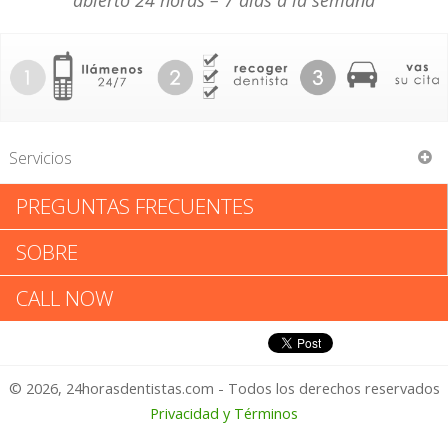
abierto 24 horas – 7 días a la semana
Servicios
PREGUNTAS FRECUENTES
Mindy Phan
SOBRE
Mindy Phan: Califica tu
CALL NOW
Experiencia
© 2026, 24horasdentistas.com - Todos los derechos reservados
1 – No Feliz
Privacidad y Términos