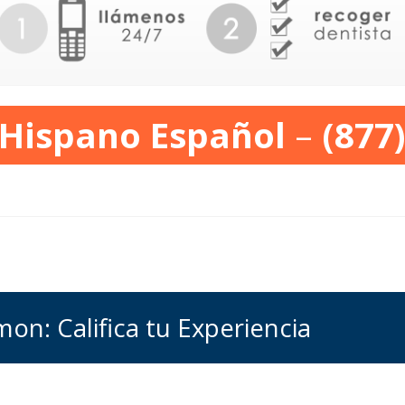
 Hispano Español
–
(877
mon: Califica tu Experiencia