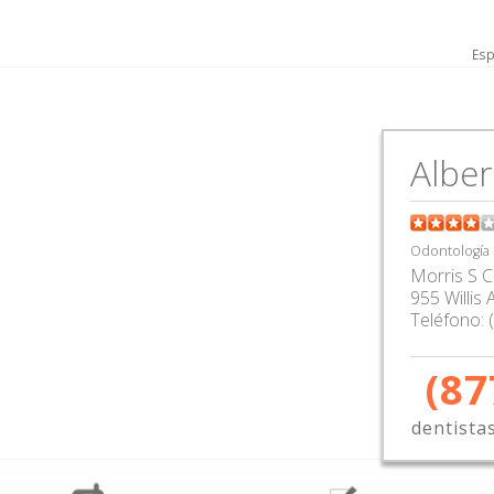
Esp
n
Alber
Odontología
Morris S 
955 Willis 
Teléfono:
(87
dentista