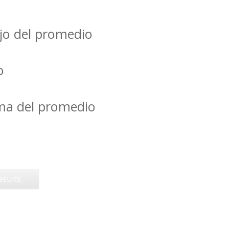
jo del promedio
o
ima del promedio