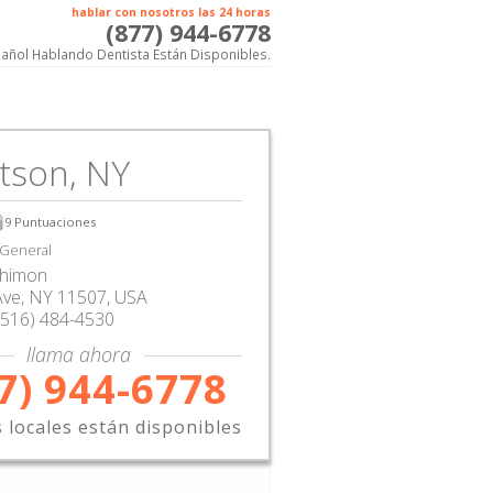
hablar con nosotros las 24 horas
(877) 944-6778
añol Hablando Dentista Están Disponibles.
tson, NY
9
Puntuaciones
 General
Chimon
Ave
,
NY
11507,
USA
(516) 484-4530
llama ahora
7) 944-6778
s locales están disponibles