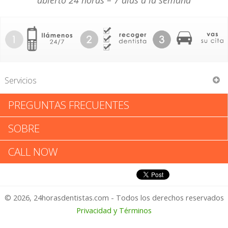
abierto 24 horas – 7 días a la semana
Servicios
PREGUNTAS FRECUENTES
Nellie Gail Orthodontics
SOBRE
Nellie Gail Orthodontics:
CALL NOW
Califica tu Experiencia
© 2026, 24horasdentistas.com - Todos los derechos reservados
1 – No Feliz
Privacidad y Términos