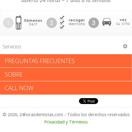
abierto 24 horas – 7 días a la semana
Servicios
PREGUNTAS FRECUENTES
Palm Valley Family Dentistry
SOBRE
Palm Valley Family Dentistry:
CALL NOW
Califica tu Experiencia
© 2026, 24horasdentistas.com - Todos los derechos reservados
1 – No Feliz
Privacidad y Términos