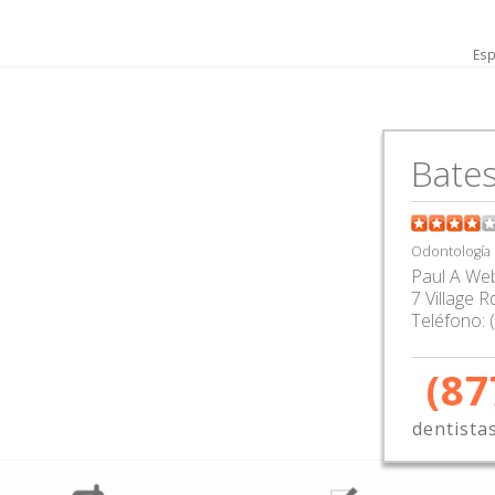
Esp
Batesv
Odontología
Paul A We
7 Village R
Teléfono:
(87
dentista