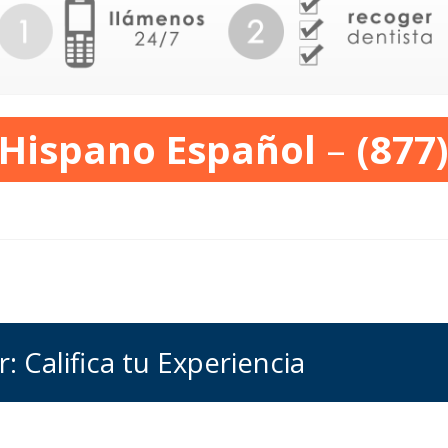
 Hispano Español
–
(877
: Califica tu Experiencia