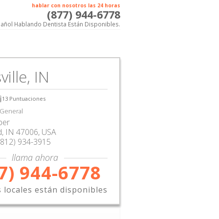
hablar con nosotros las 24 horas
(877) 944-6778
añol Hablando Dentista Están Disponibles.
ille, IN
13
Puntuaciones
 General
ber
d
,
IN
47006,
USA
(812) 934-3915
llama ahora
7) 944-6778
s locales están disponibles