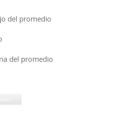
jo del promedio
o
ima del promedio