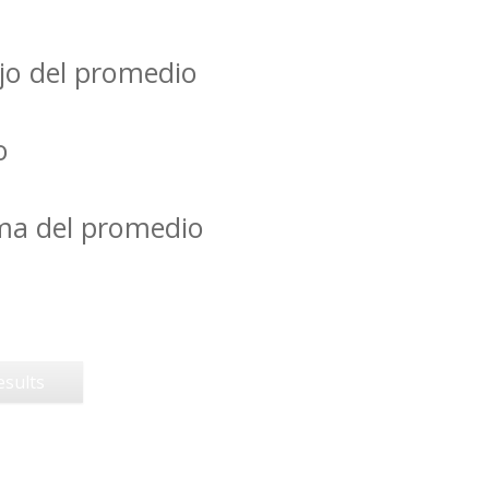
jo del promedio
o
ima del promedio