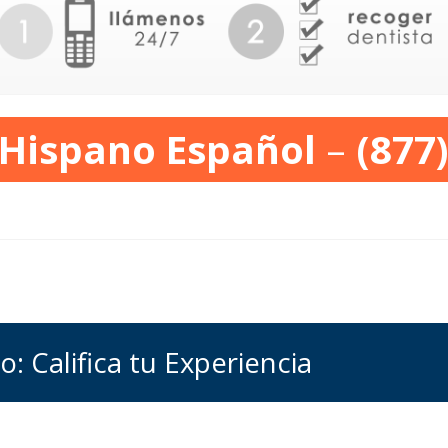
 Hispano Español
–
(877
o: Califica tu Experiencia