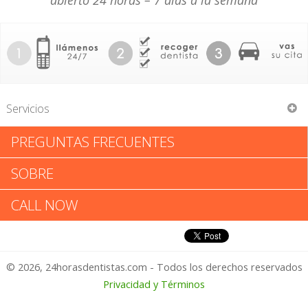
abierto 24 horas – 7 días a la semana
Servicios
PREGUNTAS FRECUENTES
Paul E Phillips
SOBRE
Paul E Phillips: Califica tu
CALL NOW
Experiencia
© 2026, 24horasdentistas.com - Todos los derechos reservados
1 – No Feliz
Privacidad y Términos