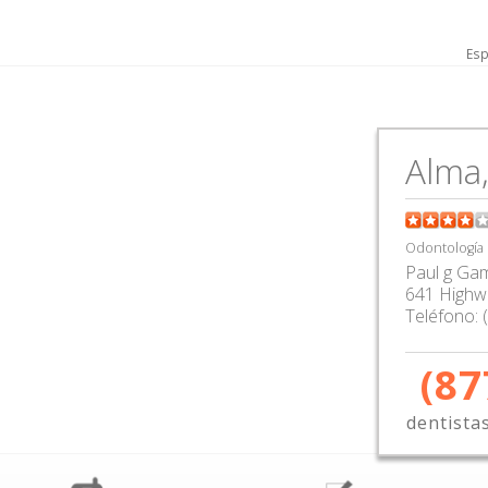
Esp
Alma
Odontología
Paul g Gam
641 Highw
Teléfono:
(87
dentista