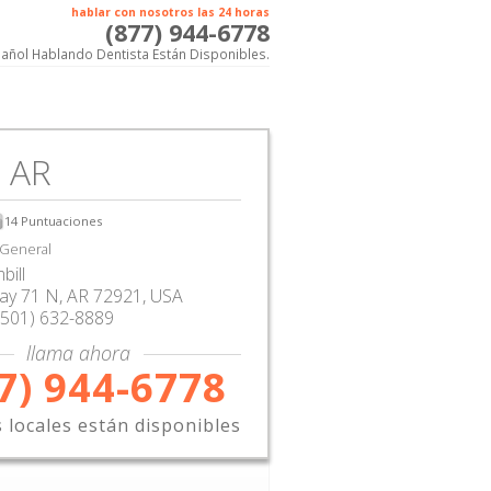
hablar con nosotros las 24 horas
(877) 944-6778
añol Hablando Dentista Están Disponibles.
, AR
14
Puntuaciones
 General
bill
ay 71 N
,
AR
72921,
USA
(501) 632-8889
llama ahora
7) 944-6778
s locales están disponibles