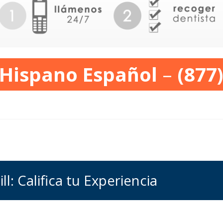
 Hispano Español
–
(877
l: Califica tu Experiencia