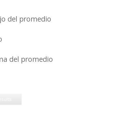
jo del promedio
o
ima del promedio