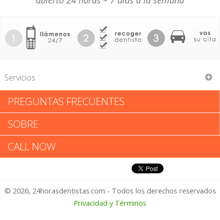
abierto 24 horas – 7 días a la semana
Servicios
PREGUNTAS FRECUENTES
Paul P Mallek
SOBRE
Paul P Mallek: Califica tu
CALL NOW
Experiencia
© 2026, 24horasdentistas.com - Todos los derechos reservados
1 – No Feliz
Privacidad y Términos