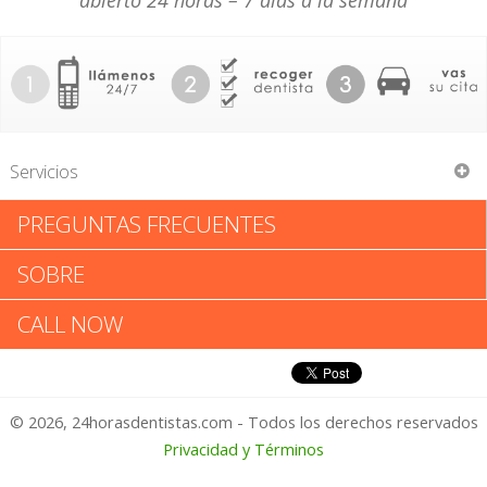
abierto 24 horas – 7 días a la semana
Servicios
PREGUNTAS FRECUENTES
Penfield Orthodontics
SOBRE
Penfield Orthodontics: Califica
CALL NOW
tu Experiencia
© 2026, 24horasdentistas.com - Todos los derechos reservados
1 – No Feliz
Privacidad y Términos