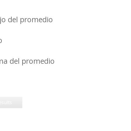
jo del promedio
o
ima del promedio