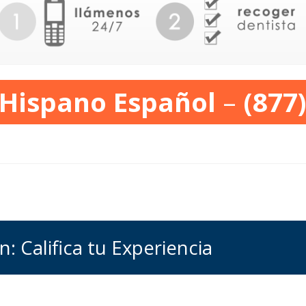
 Hispano Español
–
(877
: Califica tu Experiencia