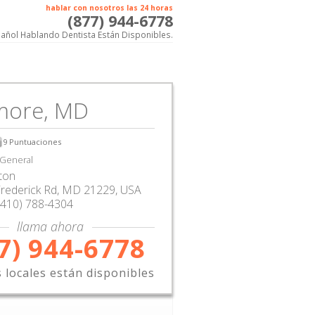
hablar con nosotros las 24 horas
(877) 944-6778
añol Hablando Dentista Están Disponibles.
imore, MD
9
Puntuaciones
 General
ton
rederick Rd
,
MD
21229,
USA
(410) 788-4304
llama ahora
7) 944-6778
s locales están disponibles