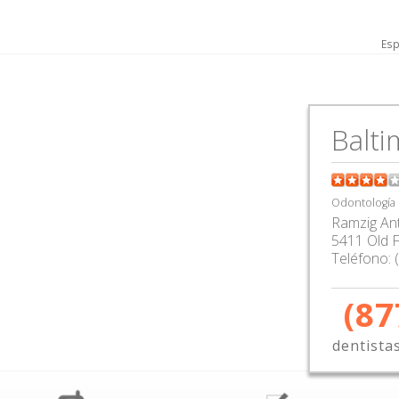
Esp
Balt
Odontología
Ramzig An
5411 Old F
Teléfono:
(87
dentista