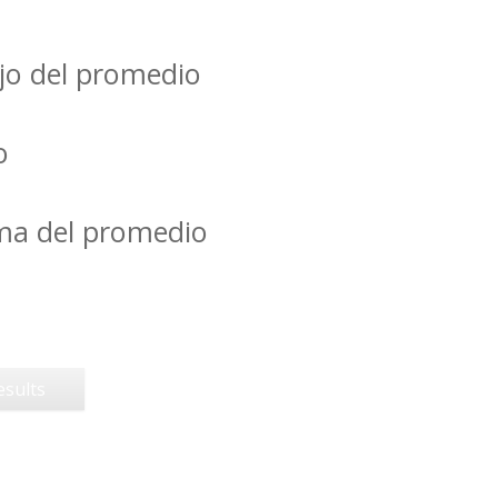
jo del promedio
o
ima del promedio