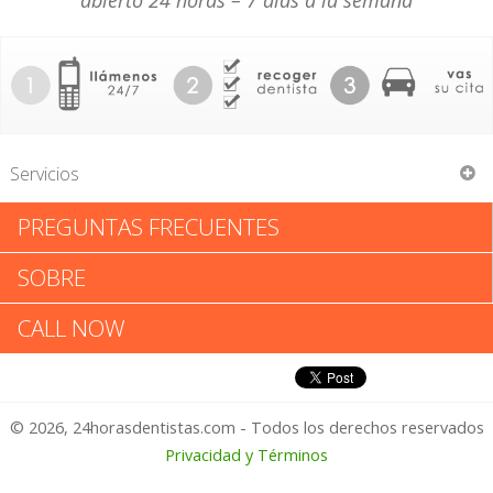
abierto 24 horas – 7 días a la semana
Servicios
PREGUNTAS FRECUENTES
Raymond Makowske
SOBRE
Raymond Makowske: Califica
CALL NOW
tu Experiencia
© 2026, 24horasdentistas.com - Todos los derechos reservados
1 – No Feliz
Privacidad y Términos