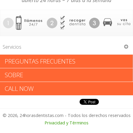
abierto 24 horas – 7 días a la semana
Servicios
PREGUNTAS FRECUENTES
Raymond Ted Bond
SOBRE
Raymond Ted Bond: Califica tu
CALL NOW
Experiencia
© 2026, 24horasdentistas.com - Todos los derechos reservados
1 – No Feliz
Privacidad y Términos