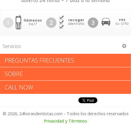
abierto 24 horas – 7 días a la semana
Servicios
PREGUNTAS FRECUENTES
Regina M Erickson
SOBRE
Regina M Erickson: Califica tu
CALL NOW
Experiencia
© 2026, 24horasdentistas.com - Todos los derechos reservados
1 – No Feliz
Privacidad y Términos