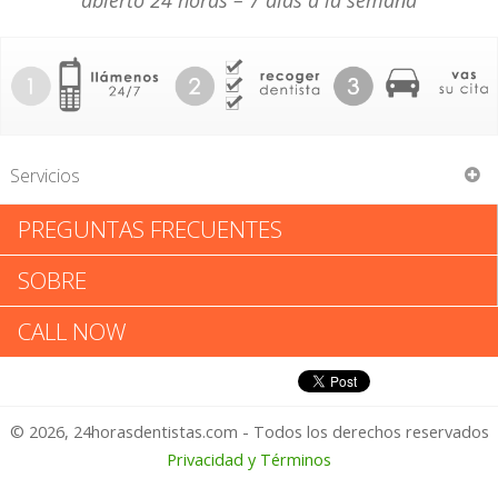
abierto 24 horas – 7 días a la semana
Servicios
PREGUNTAS FRECUENTES
Rene Saenz
SOBRE
Rene Saenz: Califica tu
CALL NOW
Experiencia
© 2026, 24horasdentistas.com - Todos los derechos reservados
1 – No Feliz
Privacidad y Términos