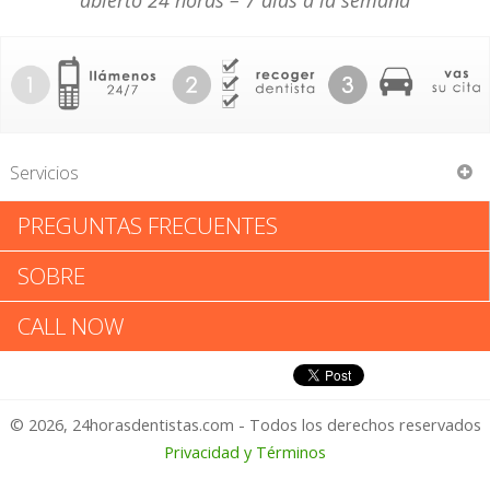
abierto 24 horas – 7 días a la semana
Servicios
PREGUNTAS FRECUENTES
Richard C Wollensak
SOBRE
Richard C Wollensak: Califica tu
CALL NOW
Experiencia
© 2026, 24horasdentistas.com - Todos los derechos reservados
1 – No Feliz
Privacidad y Términos