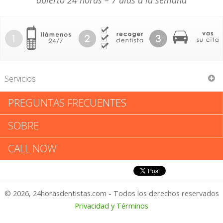
abierto 24 horas – 7 días a la semana
Servicios
PREGUNTAS FRECUENTES
Richard Casteen
SOBRE
Richard Casteen: Califica tu
CALL NOW
Experiencia
© 2026, 24horasdentistas.com - Todos los derechos reservados
1 – No Feliz
Privacidad y Términos