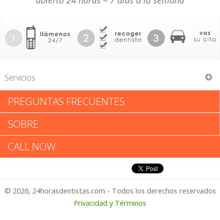
abierto 24 horas – 7 días a la semana
Servicios
PREGUNTAS FRECUENTES
Richard Francis Goliber DMD
SOBRE
Richard Francis Goliber DMD:
CALL NOW
Califica tu Experiencia
© 2026, 24horasdentistas.com - Todos los derechos reservados
1 – No Feliz
Privacidad y Términos